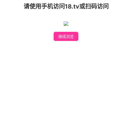
请使用手机访问18.tv或扫码访问
爱啪APP
继续浏览
下载安装
私人专属美女直播 APP